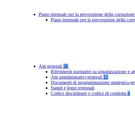
Piano triennale per la prevenzione della corruzione
Piano triennale per la prevenzione della co
Atti generali
38
Riferimenti normativi su organizzazione e at
Atti amministrativi generali
13
Documenti di programmazione strategico-ge
Statuti e leggi regionali
Codice disciplinare e codice di condotta
4