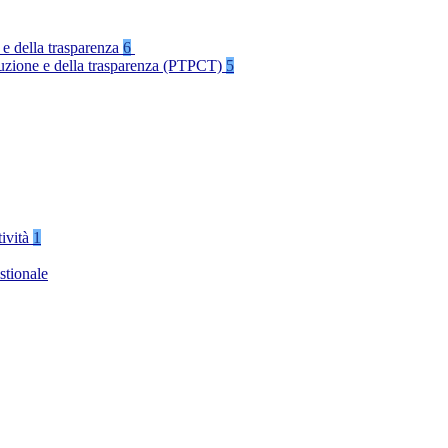
 e della trasparenza
6
rruzione e della trasparenza (PTPCT)
5
tività
1
stionale