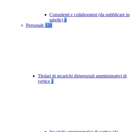
Consulenti e collaboratori (da pubblicare in
tabelle)
4
Personale
120
Titolari di incarichi dirigenziali amministrativi di
vertice
1
Incarichi amministrativi di vertice (da