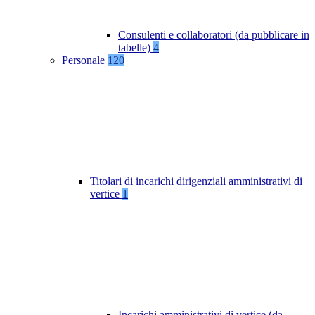
Consulenti e collaboratori (da pubblicare in
tabelle)
4
Personale
120
Titolari di incarichi dirigenziali amministrativi di
vertice
1
Incarichi amministrativi di vertice (da