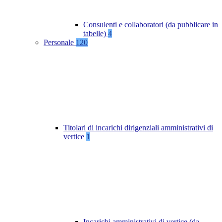
Consulenti e collaboratori (da pubblicare in
tabelle)
4
Personale
120
Titolari di incarichi dirigenziali amministrativi di
vertice
1
Incarichi amministrativi di vertice (da