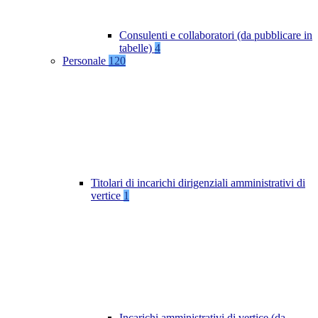
Consulenti e collaboratori (da pubblicare in
tabelle)
4
Personale
120
Titolari di incarichi dirigenziali amministrativi di
vertice
1
Incarichi amministrativi di vertice (da