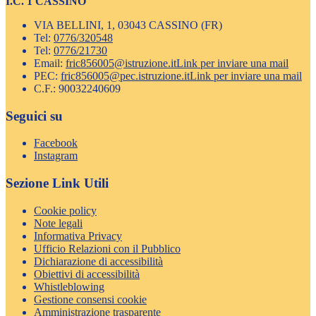
I.C. 1 CASSINO
VIA BELLINI, 1, 03043 CASSINO (FR)
Tel:
0776/320548
Tel:
0776/21730
Email:
fric856005@istruzione.it
Link per inviare una mail
PEC:
fric856005@pec.istruzione.it
Link per inviare una mail
C.F.: 90032240609
Seguici su
Facebook
Instagram
Sezione Link Utili
Cookie policy
Note legali
Informativa Privacy
Ufficio Relazioni con il Pubblico
Dichiarazione di accessibilità
Obiettivi di accessibilità
Whistleblowing
Gestione consensi cookie
Amministrazione trasparente