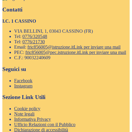
Contatti
I.C. 1 CASSINO
VIA BELLINI, 1, 03043 CASSINO (FR)
Tel:
0776/320548
Tel:
0776/21730
Email:
fric856005@istruzione.it
Link per inviare una mail
PEC:
fric856005@pec.istruzione.it
Link per inviare una mail
C.F.: 90032240609
Seguici su
Facebook
Instagram
Sezione Link Utili
Cookie policy
Note legali
Informativa Privacy
Ufficio Relazioni con il Pubblico
Dichiarazione di accessibilità