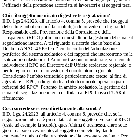
l’efficacia della protezione accordata ai lavoratori e ai soggetti terzi.
Chi è il soggetto incaricato di gestire le segnalazioni?
Il D. Lgs 24/2023, all’articolo 4, comma 5, prevede che i soggetti
del settore pubblico cui è fatto obbligo di prevedere la figura del
Responsabile della Prevenzione della Corruzione e della
Trasparenza (RPCT) affidano a quest'ultimo la gestione del canale di
segnalazione interna. A tal riguardo si ricorda che in base alla
Delibera ANAC 430/2016: “tenuto conto dell’articolazione
periferica del sistema scolastico e dei rapporti che intercorrono tra le
istituzioni scolastiche e l’Amministrazione ministeriale, si ritiene di
individuare il RPC nel Direttore dell’Ufficio scolastico regionale, o
per le regioni in cui è previsto, nel coordinatore regionale.
Considerato l’ambito territoriale particolarmente esteso, al fine di
agevolare il RPC, i dirigenti di ambito territoriale operano quali
referenti del RPC”. Pertanto, in ambito scolastico, la gestione del
canale di segnalazione interna è affidata al RPCT ossia l’USR di
riferimento.
Cosa succede se scrivo direttamente alla scuola?
Il D. Lgs. 24/2023, all’articolo 4, comma 6, prevede che, se la
segnalazione interna è presentata ad un soggetto diverso dal RPCT
(ossia ad esempio la scuola), quest’ultima è trasmessa, entro sette
giorni dal suo ricevimento, al soggetto competente, dando
contestuale notizia della trasmissione alla persona segnalante. Per