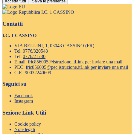
Accetta tutti
Salva le preferenze
I.C. 1 CASSINO
Contatti
I.C. 1 CASSINO
VIA BELLINI, 1, 03043 CASSINO (FR)
Tel:
0776/320548
Tel:
0776/21730
Email:
fric856005@istruzione.it
Link per inviare una mail
PEC:
fric856005@pec.istruzione.it
Link per inviare una mail
C.F.: 90032240609
Seguici su
Facebook
Instagram
Sezione Link Utili
Cookie policy
Note legali