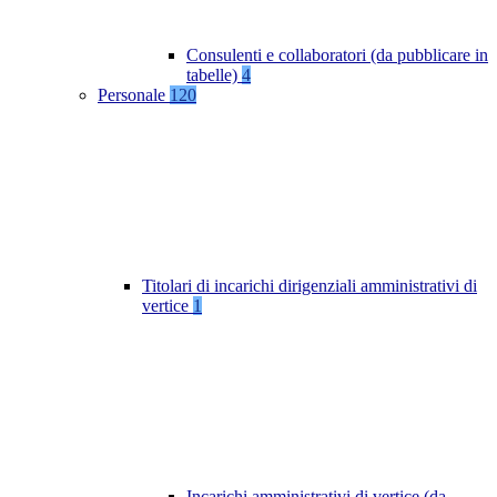
Consulenti e collaboratori (da pubblicare in
tabelle)
4
Personale
120
Titolari di incarichi dirigenziali amministrativi di
vertice
1
Incarichi amministrativi di vertice (da