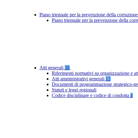
Piano triennale per la prevenzione della corruzione
Piano triennale per la prevenzione della co
Atti generali
38
Riferimenti normativi su organizzazione e at
Atti amministrativi generali
13
Documenti di programmazione strategico-ge
Statuti e leggi regionali
Codice disciplinare e codice di condotta
4