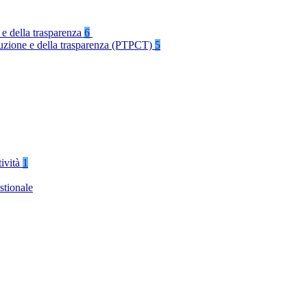
 e della trasparenza
6
rruzione e della trasparenza (PTPCT)
5
tività
1
stionale