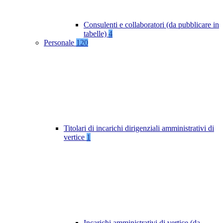
Consulenti e collaboratori (da pubblicare in
tabelle)
4
Personale
120
Titolari di incarichi dirigenziali amministrativi di
vertice
1
Incarichi amministrativi di vertice (da