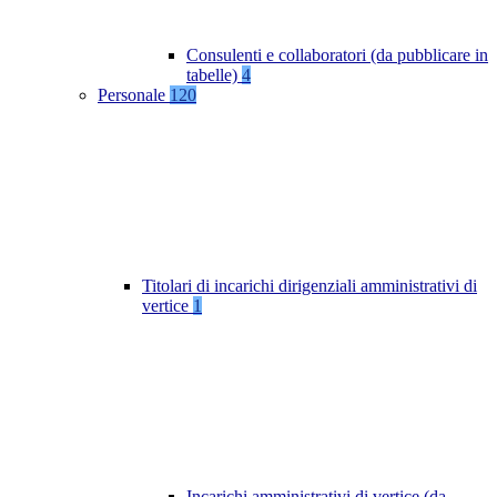
Consulenti e collaboratori (da pubblicare in
tabelle)
4
Personale
120
Titolari di incarichi dirigenziali amministrativi di
vertice
1
Incarichi amministrativi di vertice (da