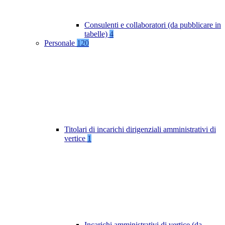
Consulenti e collaboratori (da pubblicare in
tabelle)
4
Personale
120
Titolari di incarichi dirigenziali amministrativi di
vertice
1
Incarichi amministrativi di vertice (da