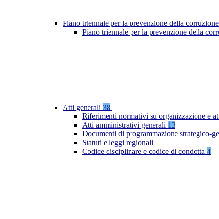
Piano triennale per la prevenzione della corruzione
Piano triennale per la prevenzione della co
Atti generali
38
Riferimenti normativi su organizzazione e at
Atti amministrativi generali
13
Documenti di programmazione strategico-ge
Statuti e leggi regionali
Codice disciplinare e codice di condotta
4