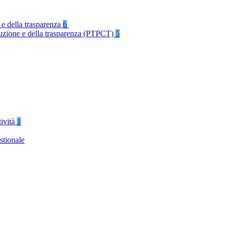
 e della trasparenza
6
rruzione e della trasparenza (PTPCT)
5
tività
1
stionale