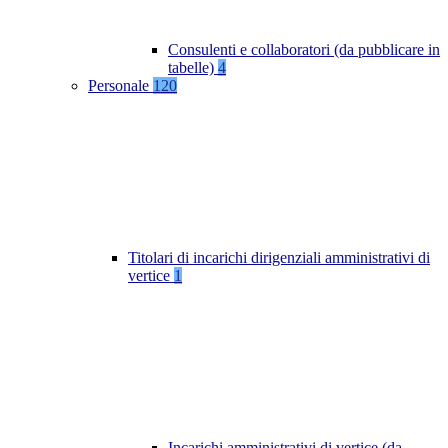
Consulenti e collaboratori (da pubblicare in
tabelle)
4
Personale
120
Titolari di incarichi dirigenziali amministrativi di
vertice
1
Incarichi amministrativi di vertice (da