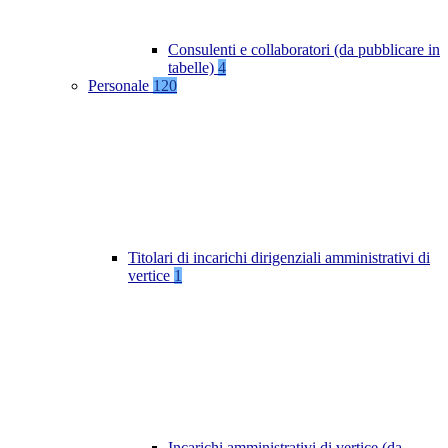
Consulenti e collaboratori (da pubblicare in
tabelle)
4
Personale
120
Titolari di incarichi dirigenziali amministrativi di
vertice
1
Incarichi amministrativi di vertice (da