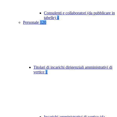
Consulenti e collaboratori (da pubblicare in
tabelle)
4
Personale
120
Titolari di incarichi dirigenziali amministrativi di
vertice
1
Incarichi amministrativi di vertice (da