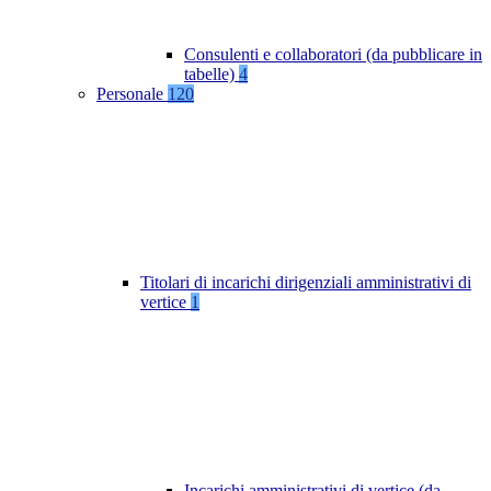
Consulenti e collaboratori (da pubblicare in
tabelle)
4
Personale
120
Titolari di incarichi dirigenziali amministrativi di
vertice
1
Incarichi amministrativi di vertice (da