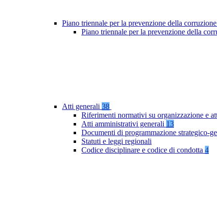
Piano triennale per la prevenzione della corruzione
Piano triennale per la prevenzione della co
Atti generali
38
Riferimenti normativi su organizzazione e at
Atti amministrativi generali
13
Documenti di programmazione strategico-ge
Statuti e leggi regionali
Codice disciplinare e codice di condotta
4