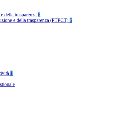
 e della trasparenza
6
rruzione e della trasparenza (PTPCT)
5
tività
1
stionale