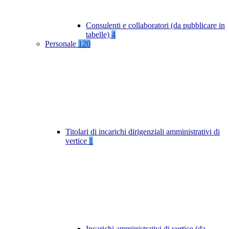
Consulenti e collaboratori (da pubblicare in
tabelle)
4
Personale
120
Titolari di incarichi dirigenziali amministrativi di
vertice
1
Incarichi amministrativi di vertice (da