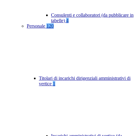
Consulenti e collaboratori (da pubblicare in
tabelle)
4
Personale
120
Titolari di incarichi dirigenziali amministrativi di
vertice
1
Incarichi amministrativi di vertice (da