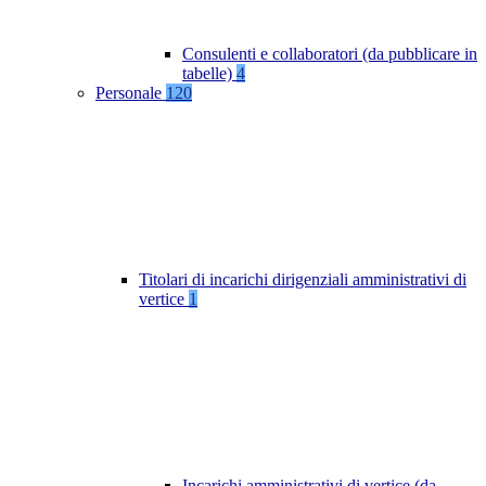
Consulenti e collaboratori (da pubblicare in
tabelle)
4
Personale
120
Titolari di incarichi dirigenziali amministrativi di
vertice
1
Incarichi amministrativi di vertice (da