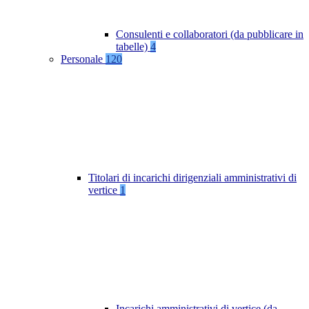
Consulenti e collaboratori (da pubblicare in
tabelle)
4
Personale
120
Titolari di incarichi dirigenziali amministrativi di
vertice
1
Incarichi amministrativi di vertice (da