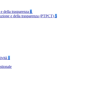
 e della trasparenza
6
rruzione e della trasparenza (PTPCT)
5
tività
1
stionale