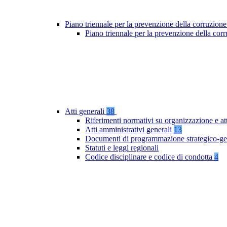
Piano triennale per la prevenzione della corruzione
Piano triennale per la prevenzione della co
Atti generali
38
Riferimenti normativi su organizzazione e at
Atti amministrativi generali
13
Documenti di programmazione strategico-ge
Statuti e leggi regionali
Codice disciplinare e codice di condotta
4