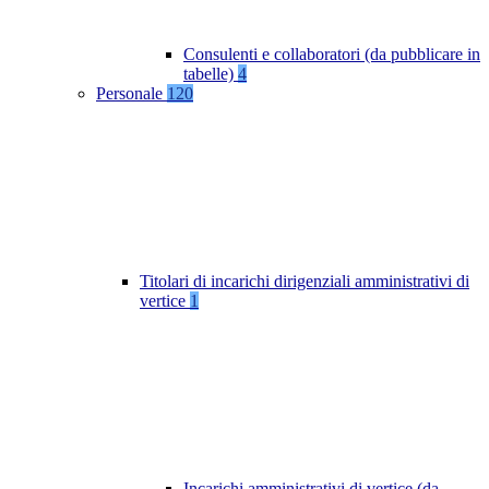
Consulenti e collaboratori (da pubblicare in
tabelle)
4
Personale
120
Titolari di incarichi dirigenziali amministrativi di
vertice
1
Incarichi amministrativi di vertice (da