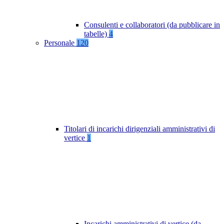
Consulenti e collaboratori (da pubblicare in
tabelle)
4
Personale
120
Titolari di incarichi dirigenziali amministrativi di
vertice
1
Incarichi amministrativi di vertice (da