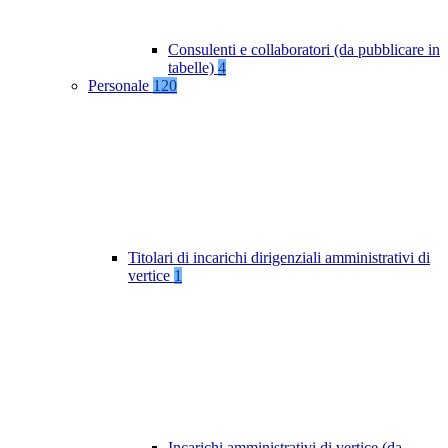
Consulenti e collaboratori (da pubblicare in
tabelle)
4
Personale
120
Titolari di incarichi dirigenziali amministrativi di
vertice
1
Incarichi amministrativi di vertice (da