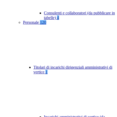
Consulenti e collaboratori (da pubblicare in
tabelle)
4
Personale
120
Titolari di incarichi dirigenziali amministrativi di
vertice
1
Incarichi amministrativi di vertice (da