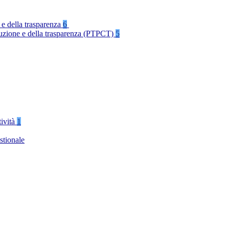
 e della trasparenza
6
rruzione e della trasparenza (PTPCT)
5
tività
1
stionale