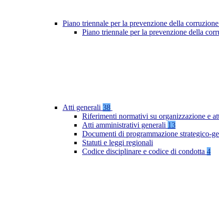
Piano triennale per la prevenzione della corruzione
Piano triennale per la prevenzione della co
Atti generali
38
Riferimenti normativi su organizzazione e at
Atti amministrativi generali
13
Documenti di programmazione strategico-ge
Statuti e leggi regionali
Codice disciplinare e codice di condotta
4