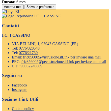
Durata:
6 mesi
Accetta tutti
Salva le preferenze
I.C. 1 CASSINO
Contatti
I.C. 1 CASSINO
VIA BELLINI, 1, 03043 CASSINO (FR)
Tel:
0776/320548
Tel:
0776/21730
Email:
fric856005@istruzione.it
Link per inviare una mail
PEC:
fric856005@pec.istruzione.it
Link per inviare una mail
C.F.: 90032240609
Seguici su
Facebook
Instagram
Sezione Link Utili
Cookie policy