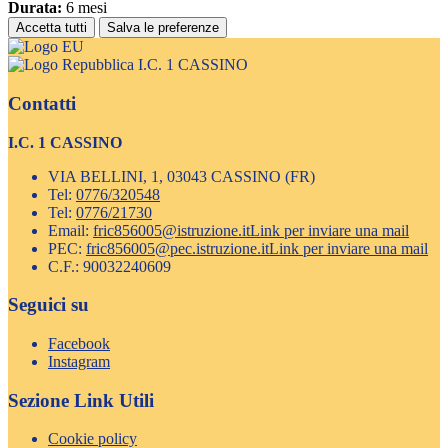
Durata:
6 mesi
Accetta tutti
Salva le preferenze
I.C. 1 CASSINO
Contatti
I.C. 1 CASSINO
VIA BELLINI, 1, 03043 CASSINO (FR)
Tel:
0776/320548
Tel:
0776/21730
Email:
fric856005@istruzione.it
Link per inviare una mail
PEC:
fric856005@pec.istruzione.it
Link per inviare una mail
C.F.: 90032240609
Seguici su
Facebook
Instagram
Sezione Link Utili
Cookie policy