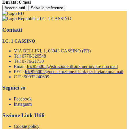
Durata:
6 mesi
Accetta tutti
Salva le preferenze
I.C. 1 CASSINO
Contatti
I.C. 1 CASSINO
VIA BELLINI, 1, 03043 CASSINO (FR)
Tel:
0776/320548
Tel:
0776/21730
Email:
fric856005@istruzione.it
Link per inviare una mail
PEC:
fric856005@pec.istruzione.it
Link per inviare una mail
C.F.: 90032240609
Seguici su
Facebook
Instagram
Sezione Link Utili
Cookie policy