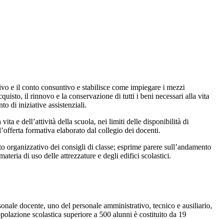
ntivo e il conto consuntivo e stabilisce come impiegare i mezzi
uisto, il rinnovo e la conservazione di tutti i beni necessari alla vita
to di iniziative assistenziali.
a e dell’attività della scuola, nei limiti delle disponibilità di
l’offerta formativa elaborato dal collegio dei docenti.
mento organizzativo dei consigli di classe; esprime parere sull’andamento
ateria di uso delle attrezzature e degli edifici scolastici.
rsonale docente, uno del personale amministrativo, tecnico e ausiliario,
opolazione scolastica superiore a 500 alunni è costituito da 19