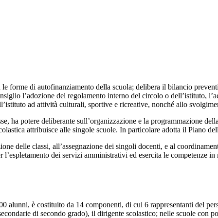
mina le forme di autofinanziamento della scuola; delibera il bilancio preve
siglio l’adozione del regolamento interno del circolo o dell’istituto, l’acq
’istituto ad attività culturali, sportive e ricreative, nonché allo svolgimen
se, ha potere deliberante sull’organizzazione e la programmazione della vit
lastica attribuisce alle singole scuole. In particolare adotta il Piano del
ormazione delle classi, all’assegnazione dei singoli docenti, e al coordina
 per l’espletamento dei servizi amministrativi ed esercita le competenze in m
 500 alunni, è costituito da 14 componenti, di cui 6 rappresentanti del pe
 secondarie di secondo grado), il dirigente scolastico; nelle scuole con p