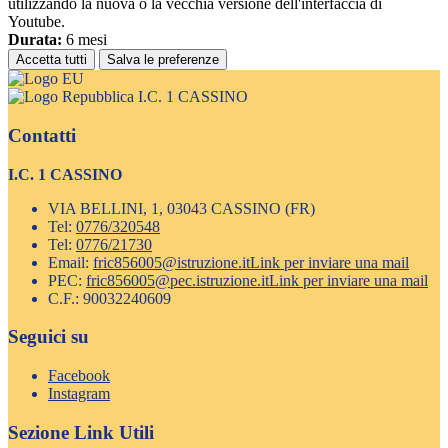
utilizzando la nuova o la vecchia versione dell'interfaccia di
Youtube.
Durata:
6 mesi
Accetta tutti
Salva le preferenze
I.C. 1 CASSINO
Contatti
I.C. 1 CASSINO
VIA BELLINI, 1, 03043 CASSINO (FR)
Tel:
0776/320548
Tel:
0776/21730
Email:
fric856005@istruzione.it
Link per inviare una mail
PEC:
fric856005@pec.istruzione.it
Link per inviare una mail
C.F.: 90032240609
Seguici su
Facebook
Instagram
Sezione Link Utili