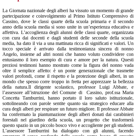
La Giornata nazionale degli alberi ha vissuto un momento di grande
partecipazione e coinvolgimento al Primo Istituto Comprensivo di
Cassino, dove le classi quarte della scuola primaria e il secondo
anno della scuola media si sono unite in un’esperienza educativa e
affettiva. L’accoglienza degli alunni delle classi quarte, organizzata
con cura dai docenti e dagli studenti delle seconde della scuola
media, ha dato il via a una mattinata ricca di significati e valori.
Un
tocco speciale è arrivato dalla testimonianza sincera di nonno
Angelo, insieme ad altri nonni che hanno voluto condividere con
entusiasmo il loro esempio di cura e amore per la natura. Questi
preziosi testimoni hanno mostrato come la figura del nonno vada
oltre il semplice affetto: è un ponte generazionale che trasmette
valori profondi, come il rispetto e la protezione degli alberi, in un
mondo che spesso corre troppo in fretta per apprezzare la bellezza
della natura.
Il dirigente scolastico, professor Luigi Abbate, e
l’assessore all’istruzione del Comune di Cassino, prof.ssa Maria
Concetta Tamburrini, hanno portato il loro saluto istituzionale,
sottolineando con parole sentite quanto sia strategico educare alla
cura degli alberi per respirare un futuro migliore. Il professor Abbate
ha confermato la piantumazione degli alberi donati dai carabinieri
forestali nel giardino della scuola, un progetto che trasformerà
questo spazio in un piccolo bosco vivo e accogliente per gli studenti.
L’assessore Tamburrini ha dialogato con gli alunni, facendo