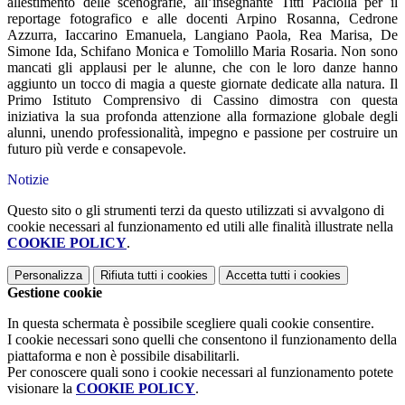
allestimento delle scenografie, all’insegnante Titti Paciolla per il
reportage fotografico e alle docenti Arpino Rosanna, Cedrone
Azzurra, Iaccarino Emanuela, Langiano Paola, Rea Marisa, De
Simone Ida, Schifano Monica e Tomolillo Maria Rosaria. Non sono
mancati gli applausi per le alunne, che con le loro danze hanno
aggiunto un tocco di magia a queste giornate dedicate alla natura.
Il
Primo Istituto Comprensivo di Cassino dimostra con questa
iniziativa la sua profonda attenzione alla formazione globale degli
alunni, unendo professionalità, impegno e passione per costruire un
futuro più verde e consapevole.
Notizie
Questo sito o gli strumenti terzi da questo utilizzati si avvalgono di
cookie necessari al funzionamento ed utili alle finalità illustrate nella
COOKIE POLICY
.
Personalizza
Rifiuta tutti
i cookies
Accetta tutti
i cookies
Gestione cookie
In questa schermata è possibile scegliere quali cookie consentire.
I cookie necessari sono quelli che consentono il funzionamento della
piattaforma e non è possibile disabilitarli.
Per conoscere quali sono i cookie necessari al funzionamento potete
visionare la
COOKIE POLICY
.