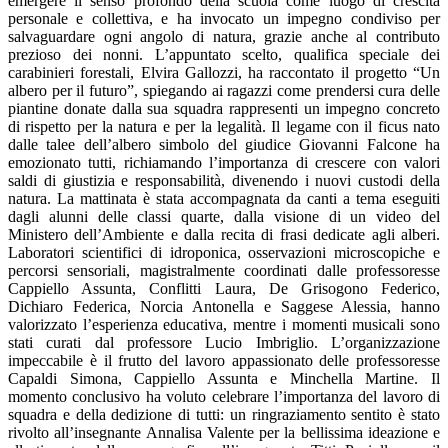
emergere il senso profondo della scuola come luogo di crescita
personale e collettiva, e ha invocato un impegno condiviso per
salvaguardare ogni angolo di natura, grazie anche al contributo
prezioso dei nonni.
L’appuntato scelto, qualifica speciale dei
carabinieri forestali, Elvira Gallozzi, ha raccontato il progetto “Un
albero per il futuro”, spiegando ai ragazzi come prendersi cura delle
piantine donate dalla sua squadra rappresenti un impegno concreto
di rispetto per la natura e per la legalità. Il legame con il ficus nato
dalle talee dell’albero simbolo del giudice Giovanni Falcone ha
emozionato tutti, richiamando l’importanza di crescere con valori
saldi di giustizia e responsabilità, divenendo i nuovi custodi della
natura.
La mattinata è stata accompagnata da canti a tema eseguiti
dagli alunni delle classi quarte, dalla visione di un video del
Ministero dell’Ambiente e dalla recita di frasi dedicate agli alberi.
Laboratori scientifici di idroponica, osservazioni microscopiche e
percorsi sensoriali, magistralmente coordinati dalle professoresse
Cappiello Assunta, Conflitti Laura, De Grisogono Federico,
Dichiaro Federica, Norcia Antonella e Saggese Alessia, hanno
valorizzato l’esperienza educativa, mentre i momenti musicali sono
stati curati dal professore Lucio Imbriglio.
L’organizzazione
impeccabile è il frutto del lavoro appassionato delle professoresse
Capaldi Simona, Cappiello Assunta e Minchella Martine. Il
momento conclusivo ha voluto celebrare l’importanza del lavoro di
squadra e della dedizione di tutti: un ringraziamento sentito è stato
rivolto all’insegnante Annalisa Valente per la bellissima ideazione e