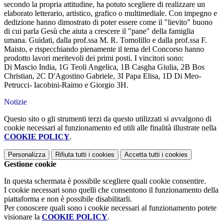
secondo la propria attitudine, ha potuto scegliere di realizzare un
elaborato letterario, artistico, grafico o multimediale. Con impegno e
dedizione hanno dimostrato di poter essere come il "lievito" buono
di cui parla Gesù che aiuta a crescere il "pane" della famiglia
umana.
Guidati, dalla prof.ssa M. R. Tomolillo e dalla prof.ssa F.
Maisto, e rispecchiando pienamente il tema del Concorso hanno
prodotto lavori meritevoli dei primi posti. I vincitori sono:
Di Mascio India, 1G Teoli Angelica, 1B Casgha Giulia, 2B Bos
Christian, 2C D'Agostino Gabriele, 3I Papa Elisa, 1D Di Meo-
Petrucci- Iacobini-Raimo e Giorgio 3H.
Notizie
Questo sito o gli strumenti terzi da questo utilizzati si avvalgono di
cookie necessari al funzionamento ed utili alle finalità illustrate nella
COOKIE POLICY
.
Personalizza
Rifiuta tutti
i cookies
Accetta tutti
i cookies
Gestione cookie
In questa schermata è possibile scegliere quali cookie consentire.
I cookie necessari sono quelli che consentono il funzionamento della
piattaforma e non è possibile disabilitarli.
Per conoscere quali sono i cookie necessari al funzionamento potete
visionare la
COOKIE POLICY
.