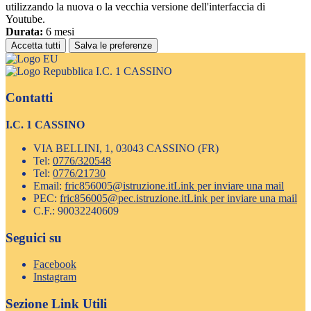
utilizzando la nuova o la vecchia versione dell'interfaccia di
Youtube.
Durata:
6 mesi
Accetta tutti
Salva le preferenze
I.C. 1 CASSINO
Contatti
I.C. 1 CASSINO
VIA BELLINI, 1, 03043 CASSINO (FR)
Tel:
0776/320548
Tel:
0776/21730
Email:
fric856005@istruzione.it
Link per inviare una mail
PEC:
fric856005@pec.istruzione.it
Link per inviare una mail
C.F.: 90032240609
Seguici su
Facebook
Instagram
Sezione Link Utili