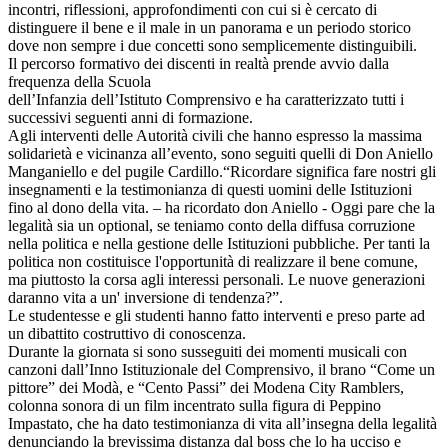
incontri, riflessioni, approfondimenti con cui si è cercato di
distinguere il bene e il male in un panorama e un periodo storico
dove non sempre i due concetti sono semplicemente distinguibili.
Il percorso formativo dei discenti in realtà prende avvio dalla
frequenza della Scuola
dell’Infanzia dell’Istituto Comprensivo e ha caratterizzato tutti i
successivi seguenti anni di formazione.
Agli interventi delle Autorità civili che hanno espresso la massima
solidarietà e vicinanza all’evento, sono seguiti quelli di Don Aniello
Manganiello e del pugile Cardillo.“Ricordare significa fare nostri gli
insegnamenti e la testimonianza di questi uomini delle Istituzioni
fino al dono della vita. – ha ricordato don Aniello - Oggi pare che la
legalità sia un optional, se teniamo conto della diffusa corruzione
nella politica e nella gestione delle Istituzioni pubbliche. Per tanti la
politica non costituisce l'opportunità di realizzare il bene comune,
ma piuttosto la corsa agli interessi personali. Le nuove generazioni
daranno vita a un' inversione di tendenza?”.
Le studentesse e gli studenti hanno fatto interventi e preso parte ad
un dibattito costruttivo di conoscenza.
Durante la giornata si sono susseguiti dei momenti musicali con
canzoni dall’Inno Istituzionale del Comprensivo, il brano “Come un
pittore” dei Modà, e “Cento Passi” dei Modena City Ramblers,
colonna sonora di un film incentrato sulla figura di Peppino
Impastato, che ha dato testimonianza di vita all’insegna della legalità
denunciando la brevissima distanza dal boss che lo ha ucciso e