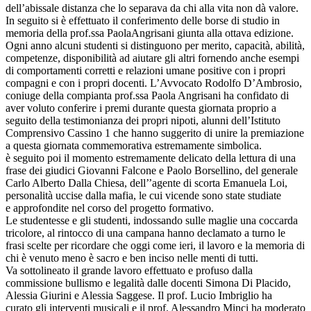
dell’abissale distanza che lo separava da chi alla vita non dà valore.
In seguito si è effettuato il conferimento delle borse di studio in
memoria della prof.ssa PaolaAngrisani giunta alla ottava edizione.
Ogni anno alcuni studenti si distinguono per merito, capacità, abilità,
competenze, disponibilità ad aiutare gli altri fornendo anche esempi
di comportamenti corretti e relazioni umane positive con i propri
compagni e con i propri docenti. L’Avvocato Rodolfo D’Ambrosio,
coniuge della compianta prof.ssa Paola Angrisani ha confidato di
aver voluto conferire i premi durante questa giornata proprio a
seguito della testimonianza dei propri nipoti, alunni dell’Istituto
Comprensivo Cassino 1 che hanno suggerito di unire la premiazione
a questa giornata commemorativa estremamente simbolica.
è seguito poi il momento estremamente delicato della lettura di una
frase dei giudici Giovanni Falcone e Paolo Borsellino, del generale
Carlo Alberto Dalla Chiesa, dell’’agente di scorta Emanuela Loi,
personalità uccise dalla mafia, le cui vicende sono state studiate
e approfondite nel corso del progetto formativo.
Le studentesse e gli studenti, indossando sulle maglie una coccarda
tricolore, al rintocco di una campana hanno declamato a turno le
frasi scelte per ricordare che oggi come ieri, il lavoro e la memoria di
chi è venuto meno è sacro e ben inciso nelle menti di tutti.
Va sottolineato il grande lavoro effettuato e profuso dalla
commissione bullismo e legalità dalle docenti Simona Di Placido,
Alessia Giurini e Alessia Saggese. Il prof. Lucio Imbriglio ha
curato gli interventi musicali e il prof. Alessandro Minci ha moderato