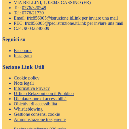
VIA BELLINI, 1, 03043 CASSINO (FR)
Tel:
0776/320548
Tel:
0776/21730
Email:
fric856005@istruzione.it
Link per inviare una mail
PEC:
fric856005@pec.istruzione.it
Link per inviare una mail
C.F.: 90032240609
Seguici su
Facebook
Instagram
Sezione Link Utili
Cookie policy
Note legali
Informativa Privacy
Ufficio Relazioni con il Pubblico
Dichiarazione di accessibilità
Obiettivi di accessibilità
Whistleblowing
Gestione consensi cookie
Amministrazione trasparente