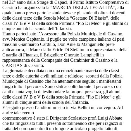
nel 32° anno dalla Strage di Capaci, il Primo Istituto Comprensivo di
Cassino ha organizzato la “MARCIA DELLA LEGALITÀ”, alla
quale hanno preso parte le studentesse e gli studenti oltre ai docenti
delle classi terze della Scuola Media “Gaetano Di Biasio”, delle
classi IV B e V B della scuola Primaria “Pio Di Meo” e gli alunni di
cinque anni della scuola dell’Infanzia.
Hanno partecipato l’Assessore alla Polizia Municipale di Cassino,
avv. Monica Capitanio, il pugile tre volte campione italiano di pesi
massimi Gianmarco Cardillo, Don Aniello Manganiello prete
anticamorra, il Maresciallo Ericle Di Stefano in rappresentanza della
Guardia di Finanza, il Brigadiere Onorato Lampitelli in
rappresentanza della Compagnia dei Carabinier di Cassino e la
CARITAS di Cassino.
La giornata è decollata con una emozionante marcia delle classi
terze e delle autorità civili,militari e religiose, scortati dalla Polizia
Municipale di Cassino che ha attentamente seguito i manifestanti
lungo tutto il percorso. Sono stati accolti durante il percorso, con
canti e tanta voglia di testimoniare la propria presenza, gli alunni
delle classi IV B e V B della scuola Primaria “Pio Di Meo” e gli
alunni di cinque anni della scuola dell’Infanzia.
E’ seguito presso l’auditorium sito in via Bellini un convegno. Ad
aprire tale evento
commemorativo è stato il Dirigente Scolastico prof. Luigi Abbate
che ha ringraziato tutti i presenti sottolineando che per i ragazzi si
tratta del coronamento di un lungo e articolato progetto fatto di