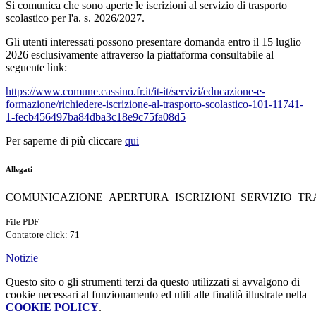
Si comunica che sono aperte le iscrizioni al servizio di trasporto
scolastico per l'a. s. 2026/2027.
Gli utenti interessati possono presentare domanda entro il 15 luglio
2026 esclusivamente attraverso la piattaforma consultabile al
seguente link:
https://www.comune.cassino.fr.it/it-it/servizi/educazione-e-
formazione/richiedere-iscrizione-al-trasporto-scolastico-101-11741-
1-fecb456497ba84dba3c18e9c75fa08d5
Per saperne di più cliccare
qui
Allegati
COMUNICAZIONE_APERTURA_ISCRIZIONI_SERVIZIO_TRA
File PDF
Contatore click: 71
Notizie
Questo sito o gli strumenti terzi da questo utilizzati si avvalgono di
cookie necessari al funzionamento ed utili alle finalità illustrate nella
COOKIE POLICY
.