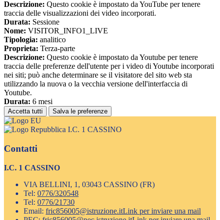
Descrizione:
Questo cookie è impostato da YouTube per tenere
traccia delle visualizzazioni dei video incorporati.
Durata:
Sessione
Nome:
VISITOR_INFO1_LIVE
Tipologia:
analitico
Proprieta:
Terza-parte
Descrizione:
Questo cookie è impostato da Youtube per tenere
traccia delle preferenze dell'utente per i video di Youtube incorporati
nei siti; può anche determinare se il visitatore del sito web sta
utilizzando la nuova o la vecchia versione dell'interfaccia di
Youtube.
Durata:
6 mesi
Accetta tutti
Salva le preferenze
I.C. 1 CASSINO
Contatti
I.C. 1 CASSINO
VIA BELLINI, 1, 03043 CASSINO (FR)
Tel:
0776/320548
Tel:
0776/21730
Email:
fric856005@istruzione.it
Link per inviare una mail
PEC:
fric856005@pec.istruzione.it
Link per inviare una mail