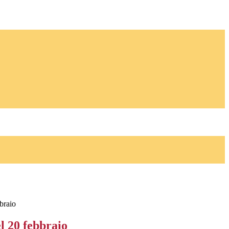
braio
l 20 febbraio