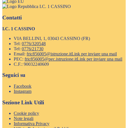
I.C. 1 CASSINO
Contatti
I.C. 1 CASSINO
VIA BELLINI, 1, 03043 CASSINO (FR)
Tel:
0776/320548
Tel:
0776/21730
Email:
fric856005@istruzione.it
Link per inviare una mail
PEC:
fric856005@pec.istruzione.it
Link per inviare una mail
C.F.: 90032240609
Seguici su
Facebook
Instagram
Sezione Link Utili
Cookie policy
Note legali
Informativa Privacy