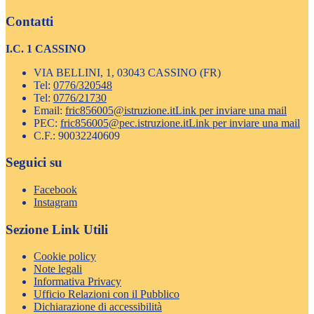
Contatti
I.C. 1 CASSINO
VIA BELLINI, 1, 03043 CASSINO (FR)
Tel:
0776/320548
Tel:
0776/21730
Email:
fric856005@istruzione.it
Link per inviare una mail
PEC:
fric856005@pec.istruzione.it
Link per inviare una mail
C.F.: 90032240609
Seguici su
Facebook
Instagram
Sezione Link Utili
Cookie policy
Note legali
Informativa Privacy
Ufficio Relazioni con il Pubblico
Dichiarazione di accessibilità