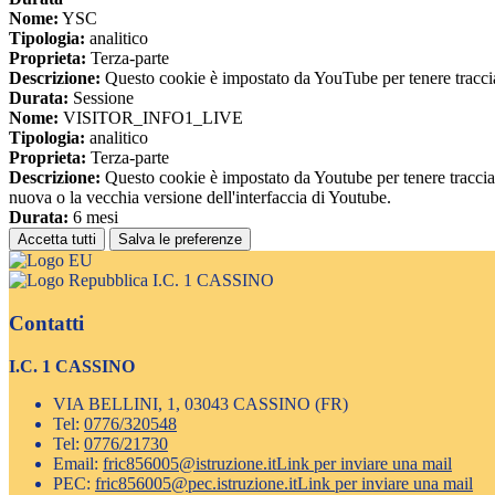
Nome:
YSC
Tipologia:
analitico
Proprieta:
Terza-parte
Descrizione:
Questo cookie è impostato da YouTube per tenere traccia 
Durata:
Sessione
Nome:
VISITOR_INFO1_LIVE
Tipologia:
analitico
Proprieta:
Terza-parte
Descrizione:
Questo cookie è impostato da Youtube per tenere traccia de
nuova o la vecchia versione dell'interfaccia di Youtube.
Durata:
6 mesi
Accetta tutti
Salva le preferenze
I.C. 1 CASSINO
Contatti
I.C. 1 CASSINO
VIA BELLINI, 1, 03043 CASSINO (FR)
Tel:
0776/320548
Tel:
0776/21730
Email:
fric856005@istruzione.it
Link per inviare una mail
PEC:
fric856005@pec.istruzione.it
Link per inviare una mail