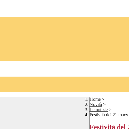
Home
>
Novità
>
Le notizie
>
Festività del 21 marz
Festività del