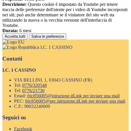
Descrizione:
Questo cookie è impostato da Youtube per tenere
traccia delle preferenze dell'utente per i video di Youtube incorporati
nei siti; può anche determinare se il visitatore del sito web sta
utilizzando la nuova o la vecchia versione dell'interfaccia di
Youtube.
Durata:
6 mesi
Accetta tutti
Salva le preferenze
I.C. 1 CASSINO
Contatti
I.C. 1 CASSINO
VIA BELLINI, 1, 03043 CASSINO (FR)
Tel:
0776/320548
Tel:
0776/21730
Email:
fric856005@istruzione.it
Link per inviare una mail
PEC:
fric856005@pec.istruzione.it
Link per inviare una mail
C.F.: 90032240609
Seguici su
Facebook