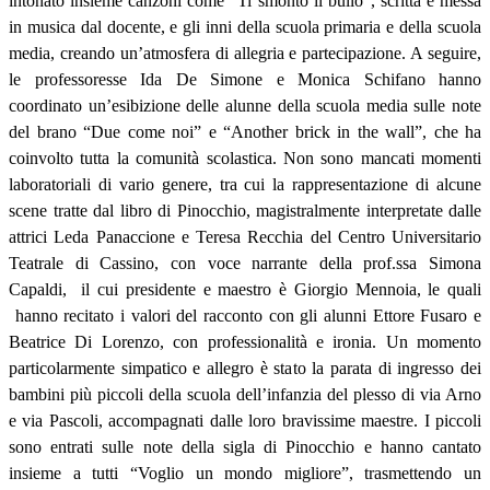
intonato insieme canzoni come “Ti smonto il bullo”, scritta e messa
in musica dal docente, e gli inni della scuola primaria e della scuola
media, creando un’atmosfera di allegria e partecipazione. A seguire,
le professoresse Ida De Simone e Monica Schifano hanno
coordinato un’esibizione delle alunne della scuola media sulle note
del brano “Due come noi” e “Another brick in the wall”, che ha
coinvolto tutta la comunità scolastica. Non sono mancati momenti
laboratoriali di vario genere, tra cui la rappresentazione di alcune
scene tratte dal libro di Pinocchio, magistralmente interpretate dalle
attrici Leda Panaccione e Teresa Recchia del Centro Universitario
Teatrale di Cassino, con voce narrante della prof.ssa Simona
Capaldi,
il cui presidente e maestro è Giorgio Mennoia, le quali
hanno recitato i valori del racconto con gli alunni Ettore Fusaro e
Beatrice Di Lorenzo, con professionalità e ironia.
Un momento
particolarmente simpatico e allegro è stato la parata di ingresso dei
bambini più piccoli della scuola dell’infanzia del plesso di via Arno
e via Pascoli, accompagnati dalle loro bravissime maestre. I piccoli
sono entrati sulle note della sigla di Pinocchio e hanno cantato
insieme a tutti “Voglio un mondo migliore”, trasmettendo un