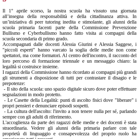
Il 1° aprile scorso, la nostra scuola ha vissuto una giornata
all’insegna della responsabilità e della cittadinanza attiva. In
un’iniziativa di peer tutoring inedita e stimolante, gli alunni della
scuola primaria facenti parte della Commissione Prevenzione
Bullismo e Cyberbullismo hanno fatto visita ai compagni della
scuola secondaria di primo grado.
Accompagnati dalle docenti Alessia Giurini e Alessia Saggese, i
"piccoli esperti" hanno varcato la soglia delle medie non come
spettatori, ma come formatori. Al centro dell'incontro, il racconto del
loro percorso di formazione triennale e un messaggio chiaro: la
legalità si costruisce insieme.
I ragazzi della Commissione hanno ricordato ai compagni più grandi
gli strumenti a disposizione di tutti per contrastare il disagio e le
prepotenze:
- Il sito della scuola: uno spazio digitale sicuro dove poter effettuare
segnalazioni in modo protetto.
- Le Casette della Legalità: punti di ascolto fisici dove "liberare" i
propri pensieri e denunciare episodi sospetti.
- La cultura dell'ascolto: l'invito a non tenere nulla per sé, parlando
sempre con gli adulti di riferimento.
L'accoglienza da parte dei ragazzi delle medie e dei docenti è stata
straordinaria. Vedere gli alunni della primaria parlare con tale
proprietà di linguaggio e consapevolezza del proprio ruolo ha