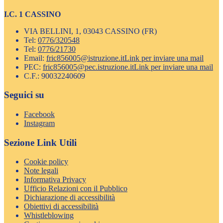
I.C. 1 CASSINO
VIA BELLINI, 1, 03043 CASSINO (FR)
Tel:
0776/320548
Tel:
0776/21730
Email:
fric856005@istruzione.it
Link per inviare una mail
PEC:
fric856005@pec.istruzione.it
Link per inviare una mail
C.F.: 90032240609
Seguici su
Facebook
Instagram
Sezione Link Utili
Cookie policy
Note legali
Informativa Privacy
Ufficio Relazioni con il Pubblico
Dichiarazione di accessibilità
Obiettivi di accessibilità
Whistleblowing