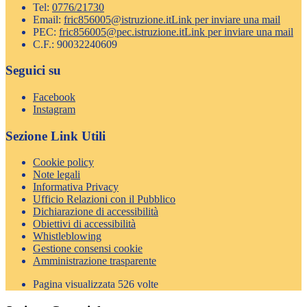
Tel:
0776/21730
Email:
fric856005@istruzione.it
Link per inviare una mail
PEC:
fric856005@pec.istruzione.it
Link per inviare una mail
C.F.: 90032240609
Seguici su
Facebook
Instagram
Sezione Link Utili
Cookie policy
Note legali
Informativa Privacy
Ufficio Relazioni con il Pubblico
Dichiarazione di accessibilità
Obiettivi di accessibilità
Whistleblowing
Gestione consensi cookie
Amministrazione trasparente
Pagina visualizzata
526
volte