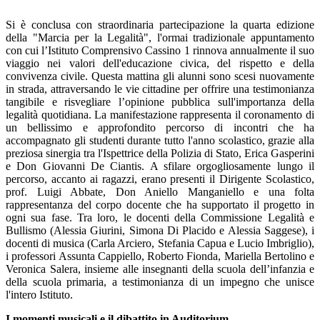
Si è conclusa con straordinaria partecipazione la quarta edizione
della "Marcia per la Legalità", l'ormai tradizionale appuntamento
con cui l’Istituto Comprensivo Cassino 1 rinnova annualmente il suo
viaggio nei valori dell'educazione civica, del rispetto e della
convivenza civile. Questa mattina gli alunni sono scesi nuovamente
in strada, attraversando le vie cittadine per offrire una testimonianza
tangibile e risvegliare l’opinione pubblica sull'importanza della
legalità quotidiana.
La manifestazione rappresenta il coronamento di
un bellissimo e approfondito percorso di incontri che ha
accompagnato gli studenti durante tutto l'anno scolastico, grazie alla
preziosa sinergia tra l'Ispettrice della Polizia di Stato, Erica Gasperini
e Don Giovanni De Ciantis.
A sfilare orgogliosamente lungo il
percorso, accanto ai ragazzi, erano presenti il Dirigente Scolastico,
prof. Luigi Abbate, Don Aniello Manganiello e una folta
rappresentanza del corpo docente che ha supportato il progetto in
ogni sua fase. Tra loro, le docenti della Commissione Legalità e
Bullismo (Alessia Giurini, Simona Di Placido e Alessia Saggese), i
docenti di musica (Carla Arciero, Stefania Capua e Lucio Imbriglio),
i professori Assunta Cappiello, Roberto Fionda, Mariella Bertolino e
Veronica Salera, insieme alle insegnanti della scuola dell’infanzia e
della scuola primaria, a testimonianza di un impegno che unisce
l'intero Istituto.
I momenti musicali e il dibattito in Auditorium