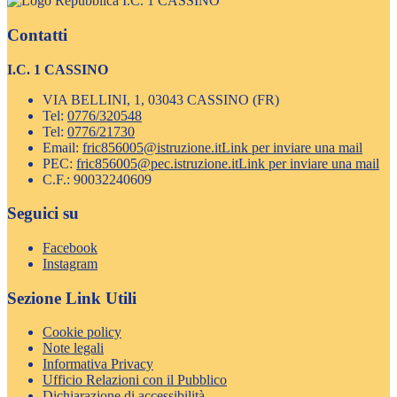
I.C. 1 CASSINO
Contatti
I.C. 1 CASSINO
VIA BELLINI, 1, 03043 CASSINO (FR)
Tel:
0776/320548
Tel:
0776/21730
Email:
fric856005@istruzione.it
Link per inviare una mail
PEC:
fric856005@pec.istruzione.it
Link per inviare una mail
C.F.: 90032240609
Seguici su
Facebook
Instagram
Sezione Link Utili
Cookie policy
Note legali
Informativa Privacy
Ufficio Relazioni con il Pubblico
Dichiarazione di accessibilità