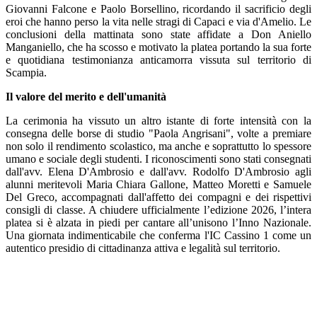
Giovanni Falcone e Paolo Borsellino, ricordando il sacrificio degli
eroi che hanno perso la vita nelle stragi di Capaci e via d'Amelio.
Le
conclusioni della mattinata sono state affidate a Don Aniello
Manganiello, che ha scosso e motivato la platea portando la sua forte
e quotidiana testimonianza anticamorra vissuta sul territorio di
Scampia.
Il valore del merito e dell'umanità
La cerimonia ha vissuto un altro istante di forte intensità con la
consegna delle borse di studio "Paola Angrisani", volte a premiare
non solo il rendimento scolastico, ma anche e soprattutto lo spessore
umano e sociale degli studenti. I riconoscimenti sono stati consegnati
dall'avv. Elena D'Ambrosio e dall'avv. Rodolfo D'Ambrosio agli
alunni meritevoli Maria Chiara Gallone, Matteo Moretti e Samuele
Del Greco, accompagnati dall'affetto dei compagni e dei rispettivi
consigli di classe.
A chiudere ufficialmente l’edizione 2026, l’intera
platea si è alzata in piedi per cantare all’unisono l’Inno Nazionale.
Una giornata indimenticabile che conferma l'IC Cassino 1 come un
autentico presidio di cittadinanza attiva e legalità sul territorio.