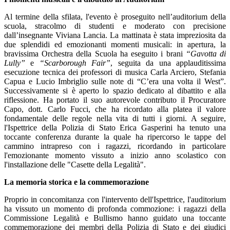
Al termine della sfilata, l'evento è proseguito nell’auditorium della
scuola, stracolmo di studenti e moderato con precisione
dall’insegnante Viviana Lancia. La mattinata è stata impreziosita da
due splendidi ed emozionanti momenti musicali: in apertura, la
bravissima Orchestra della Scuola ha eseguito i brani
“Gavotta di
Lully”
e
“Scarborough Fair”
, seguita da una applauditissima
esecuzione tecnica dei professori di musica Carla Arciero, Stefania
Capua e Lucio Imbriglio sulle note di “C’era una volta il West”.
Successivamente si è aperto lo spazio dedicato al dibattito e alla
riflessione. Ha portato il suo autorevole contributo il Procuratore
Capo, dott. Carlo Fucci, che ha ricordato alla platea il valore
fondamentale delle regole nella vita di tutti i giorni. A seguire,
l'Ispettrice della Polizia di Stato Erica Gasperini ha tenuto una
toccante conferenza durante la quale ha ripercorso le tappe del
cammino intrapreso con i ragazzi, ricordando in particolare
l'emozionante momento vissuto a inizio anno scolastico con
l'installazione delle "Casette della Legalità".
La memoria storica e la commemorazione
Proprio in concomitanza con l'intervento dell'Ispettrice, l'auditorium
ha vissuto un momento di profonda commozione: i ragazzi della
Commissione Legalità e Bullismo hanno guidato una toccante
commemorazione dei membri della Polizia di Stato e dei giudici