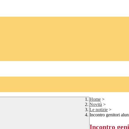
Home
>
Novità
>
Le notizie
>
Incontro genitori alun
Incontro geni