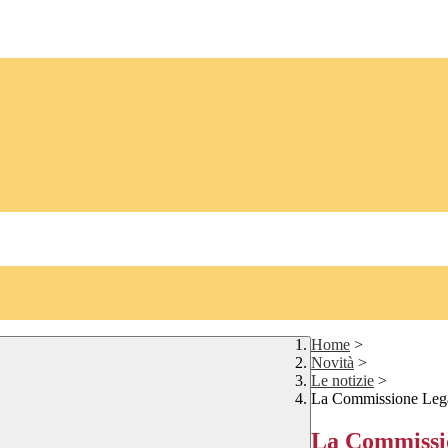
Home
>
Novità
>
Le notizie
>
La Commissione Legali
La Commission