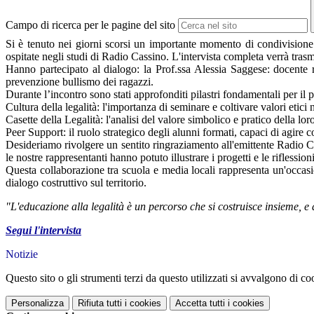
Campo di ricerca per le pagine del sito
Si è tenuto nei giorni scorsi un importante momento di condivisione 
ospitate negli studi di Radio Cassino.
L'intervista completa verrà trasm
Hanno partecipato al dialogo: la Prof.ssa Alessia Saggese: docente
prevenzione bullismo dei ragazzi.
Durante l’incontro sono stati approfonditi pilastri fondamentali per il 
Cultura della legalità: l'importanza di seminare e coltivare valori etici n
Casette della Legalità: l'analisi del valore simbolico e pratico della lor
Peer Support: il ruolo strategico degli alunni formati, capaci di agire
Desideriamo rivolgere un sentito ringraziamento all'emittente
Radio C
le nostre rappresentanti hanno potuto illustrare i progetti e le riflessio
Questa collaborazione tra scuola e media locali rappresenta un'occasio
dialogo costruttivo sul territorio.
"L'educazione alla legalità è un percorso che si costruisce insieme, e
Segui l'intervista
Notizie
Questo sito o gli strumenti terzi da questo utilizzati si avvalgono di coo
Personalizza
Rifiuta tutti
i cookies
Accetta tutti
i cookies