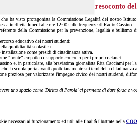
resoconto del
che ha visto protagonista la Commissione Legalità del nostro Istituto.
essa in diretta lunedì alle ore 12:00 sulle frequenze di Radio Cassino.
 referente della Commissione per la prevenzione, legalità e bullismo
percorso educativo dei nostri studenti:
ella quotidianità scolastica.
o installazione come presidi di cittadinanza attiva.
 come "ponte" empatico e supporto concreto per i propri coetanei.
assino
e, in particolare, alla bravissima giornalista Rita Cacciami per l
ni che la scuola porta avanti quotidianamente sui temi della cittadinanza at
ne preziosa per valorizzare l'impegno civico dei nostri studenti, diffond
 avere uno spazio come 'Diritto di Parola' ci permette di dare forza e v
kie necessari al funzionamento ed utili alle finalità illustrate nella
COO