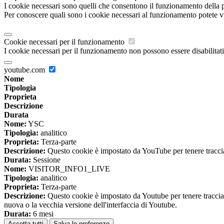
I cookie necessari sono quelli che consentono il funzionamento della pi
Per conoscere quali sono i cookie necessari al funzionamento potete v
Cookie necessari per il funzionamento
I cookie necessari per il funzionamento non possono essere disabilitati.
youtube.com
Nome
Tipologia
Proprieta
Descrizione
Durata
Nome:
YSC
Tipologia:
analitico
Proprieta:
Terza-parte
Descrizione:
Questo cookie è impostato da YouTube per tenere traccia 
Durata:
Sessione
Nome:
VISITOR_INFO1_LIVE
Tipologia:
analitico
Proprieta:
Terza-parte
Descrizione:
Questo cookie è impostato da Youtube per tenere traccia de
nuova o la vecchia versione dell'interfaccia di Youtube.
Durata:
6 mesi
Accetta tutti
Salva le preferenze