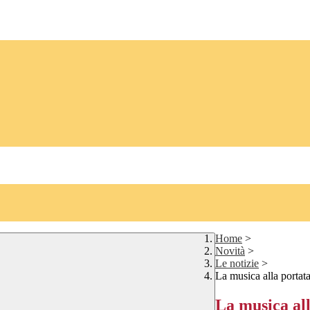
Home
>
Novità
>
Le notizie
>
La musica alla portata
La musica all