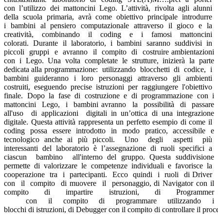
con l’utilizzo dei mattoncini Lego. L’attività, rivolta agli alunni
della scuola primaria, avrà come obiettivo principale introdurre
i bambini al pensiero computazionale attraverso il gioco e la
creatività, combinando il coding e i famosi mattoncini
colorati.
Durante il laboratorio, i bambini saranno suddivisi in
piccoli gruppi e avranno il compito di costruire ambientazioni
con i Lego. Una volta completate le strutture, inizierà la parte
dedicata alla programmazione: utilizzando blocchetti di codice, i
bambini guideranno i loro personaggi attraverso gli ambienti
costruiti, eseguendo precise istruzioni per raggiungere l'obiettivo
finale. Dopo la fase di costruzione e di programmazione con i
mattoncini Lego, i bambini avranno la possibilità di passare
all'uso di applicazioni digitali in un’ottica di una integrazione
digitale. Questa attività rappresenta un perfetto esempio di come il
coding possa essere introdotto in modo pratico, accessibile e
tecnologico anche ai più piccoli.
Uno degli aspetti più
interessanti del laboratorio è l’assegnazione di ruoli specifici a
ciascun bambino all'interno del gruppo.
Questa suddivisione
permette di valorizzare le competenze individuali e favorisce la
cooperazione tra i partecipanti.
Ecco quindi i ruoli di
Driver
con il compito di muovere il personaggio, di Navigator con il
compito di impartire istruzioni, di Programmer
con il compito di programmare utilizzando i
blocchi di istruzioni, di
Debugger
con il compito di controllare il proc