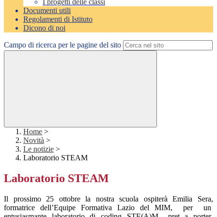
I progetti delle classi
Documenti utili
Regolamenti di Istituto
Dicono di noi
Campo di ricerca per le pagine del sito
Home
>
Novità
>
Le notizie
>
Laboratorio STEAM
Laboratorio STEAM
Il prossimo 25 ottobre la nostra scuola ospiterà Emilia Sera,
formatrice dell’Equipe Formativa Lazio del MIM, per un
entusiasmante laboratorio di coding STE(A)M….pret a porter