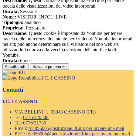
Descrizione:
Questo cookie è impostato da YouTube per tenere
traccia delle visualizzazioni dei video incorporati.
Durata:
Sessione
Nome:
VISITOR_INFO1_LIVE
Tipologia:
analitico
Proprieta:
Terza-parte
Descrizione:
Questo cookie è impostato da Youtube per tenere
traccia delle preferenze dell'utente per i video di Youtube incorporati
nei siti; può anche determinare se il visitatore del sito web sta
utilizzando la nuova o la vecchia versione dell'interfaccia di
Youtube.
Durata:
6 mesi
Accetta tutti
Salva le preferenze
I.C. 1 CASSINO
Contatti
I.C. 1 CASSINO
VIA BELLINI, 1, 03043 CASSINO (FR)
Tel:
0776/320548
Tel:
0776/21730
Email:
fric856005@istruzione.it
Link per inviare una mail
PEC:
fric856005@pec.istruzione.it
Link per inviare una mail