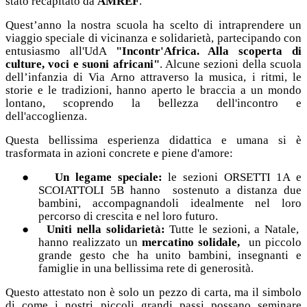
stato recapitato da
AMREF
.
Quest’anno la nostra scuola ha scelto di intraprendere un
viaggio speciale di vicinanza e solidarietà, partecipando con
entusiasmo all'UdA
"Incontr'Africa. Alla scoperta di
culture, voci e suoni africani"
. Alcune sezioni della scuola
dell’infanzia di Via Arno attraverso la musica, i ritmi, le
storie e le tradizioni, hanno aperto le braccia a un mondo
lontano, scoprendo la bellezza dell'incontro e
dell'accoglienza.
Questa bellissima esperienza didattica e umana si è
trasformata in azioni concrete e piene d'amore:
●
Un legame speciale:
le sezioni ORSETTI 1A e
SCOIATTOLI 5B hanno
sostenuto a distanza due
bambini, accompagnandoli idealmente nel loro
percorso di crescita e nel loro futuro.
●
Uniti nella solidarietà:
Tutte le sezioni, a Natale,
hanno realizzato un
mercatino solidale,
un piccolo
grande gesto che ha unito bambini, insegnanti e
famiglie in una bellissima rete di generosità.
Questo attestato non è solo un pezzo di carta, ma il simbolo
di come i nostri piccoli grandi passi possano seminare