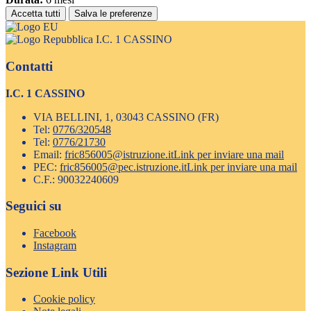
Accetta tutti
Salva le preferenze
I.C. 1 CASSINO
Contatti
I.C. 1 CASSINO
VIA BELLINI, 1, 03043 CASSINO (FR)
Tel:
0776/320548
Tel:
0776/21730
Email:
fric856005@istruzione.it
Link per inviare una mail
PEC:
fric856005@pec.istruzione.it
Link per inviare una mail
C.F.: 90032240609
Seguici su
Facebook
Instagram
Sezione Link Utili
Cookie policy